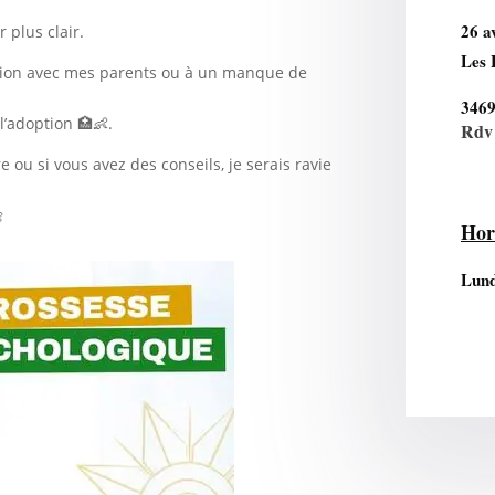
26 a
 plus clair.
Les 
ation avec mes parents ou à un manque de
346
l’adoption 🏥👶.
Rdv 
 ou si vous avez des conseils, je serais ravie

Hor
Lund