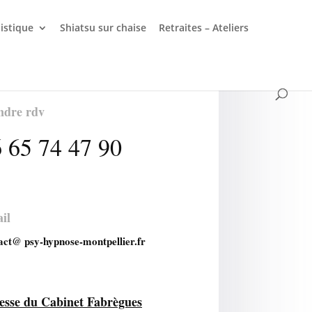
listique
Shiatsu sur chaise
Retraites – Ateliers
ndre rdv
 65 74 47 90
il
act@ psy-hypnose-montpellier.fr
esse du Cabinet Fabrègues