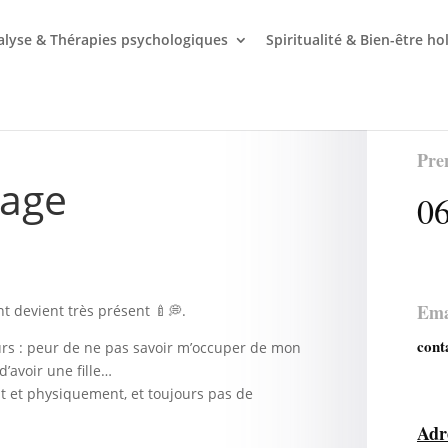
lyse & Thérapies psychologiques
Spiritualité & Bien-être ho
Pre
cage
06
Ema
t devient très présent 🍼💭.
cont
urs : peur de ne pas savoir m’occuper de mon
d’avoir une fille…
 et physiquement, et toujours pas de
Adr