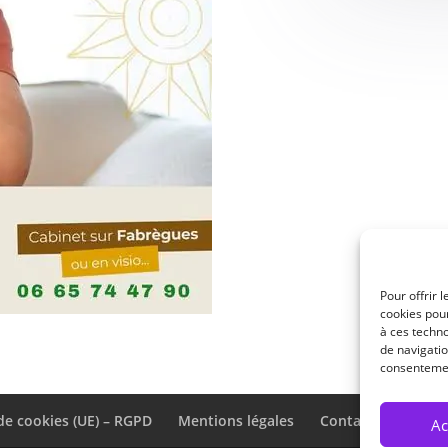
Pour offrir 
cookies pour
à ces techn
de navigatio
consentement
de cookies (UE) – RGPD
Mentions légales
Contact
Parten
Ac