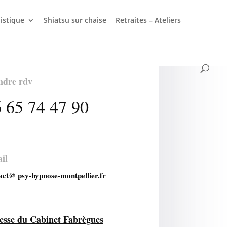
listique
Shiatsu sur chaise
Retraites – Ateliers
ndre rdv
 65 74 47 90
il
act@ psy-hypnose-montpellier.fr
esse du Cabinet Fabrègues