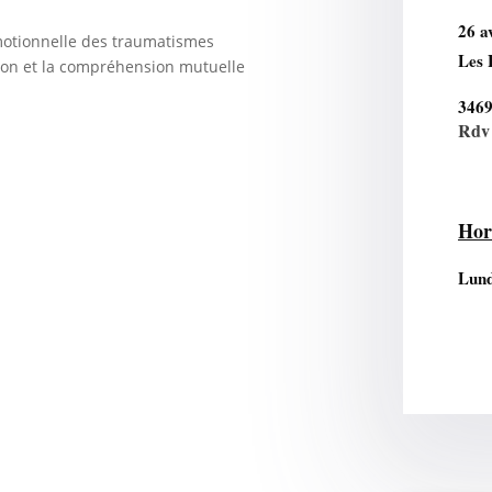
26 a
otionnelle des traumatismes
Les 
ion et la compréhension mutuelle
346
Rdv 
Hor
s
Lund