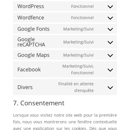
WordPress
Fonctionnel
Consent
to
Wordfence
Fonctionnel
Consent
service
to
Google Fonts
Marketing/Suivi
wordpress
Consent
service
Google
to
wordfence
Marketing/Suivi
reCAPTCHA
Consent
service
to
google-
Google Maps
Marketing/Suivi
Consent
service
fonts
to
google-
Marketing/Suivi,
Facebook
service
recaptcha
Consent
Fonctionnel
google-
to
Finalité en attente
maps
service
Divers
Consent
d’enquête
facebook
to
7. Consentement
service
divers
Lorsque vous visitez notre site web pour la première
fois, nous vous montrerons une fenêtre contextuelle
avec une explication sur les cookies. Dès que vous