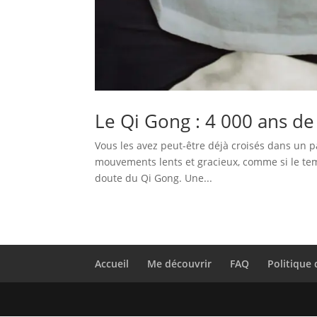
Le Qi Gong : 4 000 ans de
Vous les avez peut-être déjà croisés dans un pa
mouvements lents et gracieux, comme si le temp
doute du Qi Gong. Une...
Accueil
Me découvrir
FAQ
Politique 