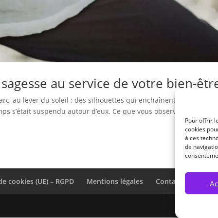
 sagesse au service de votre bien-êtr
rc, au lever du soleil : des silhouettes qui enchaînent des
s s’était suspendu autour d’eux. Ce que vous observiez, c’était s
Pour offrir 
cookies pour
à ces techn
de navigatio
consentement
de cookies (UE) – RGPD
Mentions légales
Contact
Parten
Ac