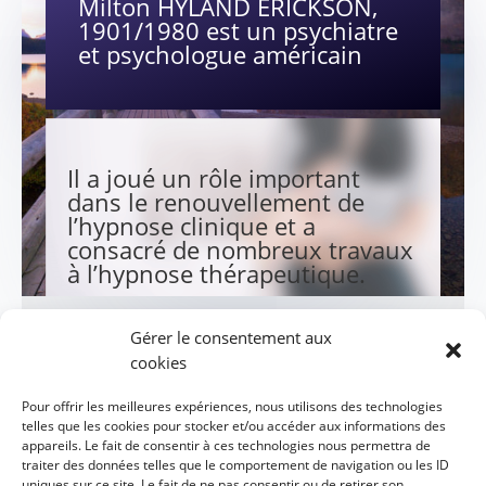
Milton HYLAND ERICKSON,
1901/1980 est un psychiatre
et psychologue américain
Il a joué un rôle important
dans le renouvellement de
l’hypnose clinique et a
consacré de nombreux travaux
à l’hypnose thérapeutique.
Gérer le consentement aux
cookies
« Etat dit modifié de
Pour offrir les meilleures expériences, nous utilisons des technologies
telles que les cookies pour stocker et/ou accéder aux informations des
conscience. «
appareils. Le fait de consentir à ces technologies nous permettra de
traiter des données telles que le comportement de navigation ou les ID
uniques sur ce site. Le fait de ne pas consentir ou de retirer son